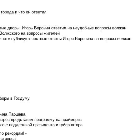
города и что он ответил
итые дворы: Игорь Воронин ответил на неудобные вопросы волжан
 Волжского на вопросы жителей
кнот» публикует честные ответы Игоря Воронина на вопросы волжан
боры в Госдуму
Ирина Паршева
тырёв представил программу на праймериз
го с поддержкой президента и губернатора
ло рекордам!»
 стресса