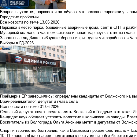
Вопросы сухостоя, парковок и автобусов: что волжане спросили у главы 
Городские проблемы
Все новости по теме
13.05.2026
Парковка вместо парка, брошенные аварийные дома, свет в СНТ и разб
Мусорный коллапс в частном секторе и новая маршрутка: ответы главы
Завалы на кладбище, гибнущие березы и крик души микрорайонов: «Бло
Выборы в ГД-2026
Праймериз ЕР завершились: определены кандидаты от Волжского на вы
Врач-реаниматолог, депутат и глава села
Все новости по теме
01.06.2026
Сельский депутат хочет представлять Волжский в Госдуме: кто такая 
Кандидат наук обещает устроить волжских школьников на заводы: Бога
Воспитатель из Волгограда Ольга Анохина метит в депутаты от Волжско
Спорт и творчество без границ: как в Волжском прошел фестиваль «Наз
10–11 класс в «Годографе»: подготовка к поступлению без бюрократии и