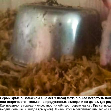
Серых крыс в Волжском еще лет 5 назад можно было встретить поч
они встречаются только на продуктовых складах и на дачах, где ря
Как правило, в городе и окрестностях обитают серые крысы. Крысы пре
входит больше 60 видов грызунов). Жизнь этих млекопитающих тесно с