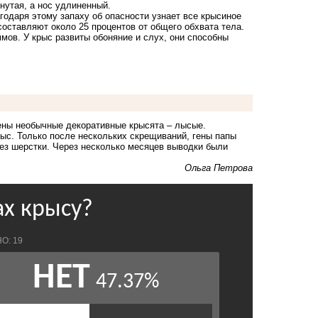
нутая, а нос удлиненный.
годаря этому запаху об опасности узнает все крысиное
составляют около 25 процентов от общего обхвата тела.
мов. У крыс развиты обоняние и слух, они способны
ены необычные декоративные крысята – лысые.
ыс. Только после нескольких скрещиваний, гены папы
без шерстки. Через несколько месяцев выводки были
Ольга Петрова