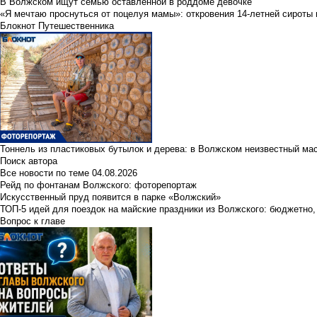
В Волжском ищут семью оставленной в роддоме девочке
«Я мечтаю проснуться от поцелуя мамы»: откровения 14-летней сироты 
Блокнот Путешественника
Тоннель из пластиковых бутылок и дерева: в Волжском неизвестный ма
Поиск автора
Все новости по теме
04.08.2026
Рейд по фонтанам Волжского: фоторепортаж
Искусственный пруд появится в парке «Волжский»
ТОП-5 идей для поездок на майские праздники из Волжского: бюджетно,
Вопрос к главе