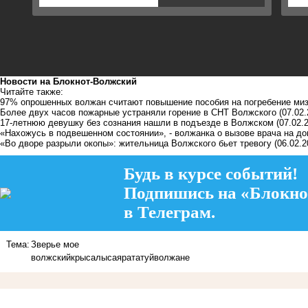
Новости на Блoкнoт-Волжский
Читайте также:
97% опрошенных волжан считают повышение пособия на погребение ми
Более двух часов пожарные устраняли горение в СНТ Волжского
(07.02.
17-летнюю девушку без сознания нашли в подъезде в Волжском
(07.02.
«Нахожусь в подвешенном состоянии», - волжанка о вызове врача на д
«Во дворе разрыли окопы»: жительница Волжского бьет тревогу
(06.02.2
Будь в курсе событий!
Подпишись на «Блокно
в Телеграм.
Тема:
Зверье мое
волжский
крыса
лысая
рататуй
волжане