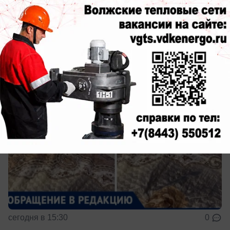
во время дождя: УК «Лада Дом»
бездействует
Потоп 4-ый месяц
сегодня в 15:30
0