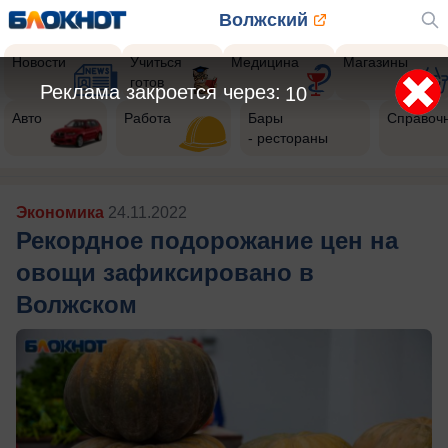
Волжский
Новости
Учиться
Медицина
Магазины
готов
Реклама закроется через:
8
Авто
Работа
Бары
Справоч
- рестораны
Экономика
24.11.2022
Рекордное подорожание цен на
овощи зафиксировано в
Волжском