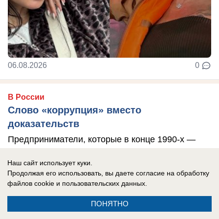
06.08.2026
0
В России
Слово «коррупция» вместо
доказательств
Предприниматели, которые в конце 1990-х —
начале 2000-х годов построили инфраструктуру
Наш сайт использует куки.
ВДЦ «Смена», оцененную государством в ...
Продолжая его использовать, вы даете согласие на обработку
файлов cookie
и пользовательских данных.
ПОНЯТНО