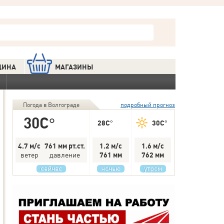
ЦИНА
МАГАЗИНЫ
Погода в Волгограде
подробный прогноз
30C°
28C°
30C°
4.7 м/с
761 мм рт.ст.
1.2 м/с
1.6 м/с
ветер
давление
761 мм
762 мм
сейчас
ночью
утром