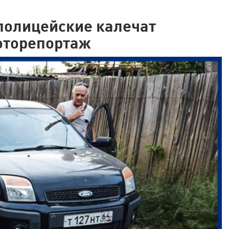
полицейские калечат
оторепортаж