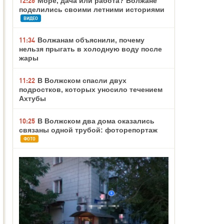
12:26
Море, дача или работа? Волжане
поделились своими летними историями
ВИДЕО
11:34
Волжанам объяснили, почему
нельзя прыгать в холодную воду после
жары
11:22
В Волжском спасли двух
подростков, которых уносило течением
Ахтубы
10:25
В Волжском два дома оказались
связаны одной трубой: фоторепортаж
ФОТО