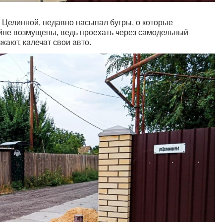
Целинной, недавно насыпал бугры, о которые
йне возмущены, ведь проехать через самодельный
жают, калечат свои авто.