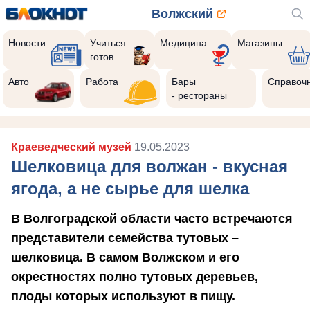
Волжский
Новости
Учиться
Медицина
Магазины
готов
10
Реклама закроется через:
Авто
Работа
Бары
Справоч
РЕКЛАМА • ИП РУСТАМОВ Р. А. ИНН 343516870293
- рестораны
Краеведческий музей
19.05.2023
Шелковица для волжан - вкусная
ягода, а не сырье для шелка
В Волгоградской области часто встречаются
представители семейства тутовых –
шелковица. В самом Волжском и его
окрестностях полно тутовых деревьев,
плоды которых используют в пищу.