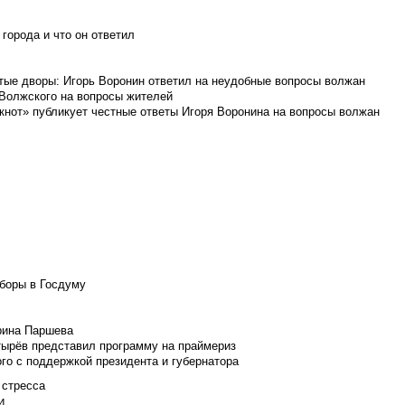
города и что он ответил
итые дворы: Игорь Воронин ответил на неудобные вопросы волжан
 Волжского на вопросы жителей
кнот» публикует честные ответы Игоря Воронина на вопросы волжан
боры в Госдуму
Ирина Паршева
тырёв представил программу на праймериз
го с поддержкой президента и губернатора
 стресса
и