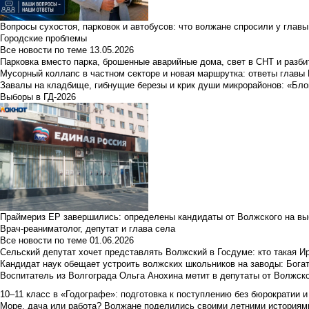
Вопросы сухостоя, парковок и автобусов: что волжане спросили у главы 
Городские проблемы
Все новости по теме
13.05.2026
Парковка вместо парка, брошенные аварийные дома, свет в СНТ и разб
Мусорный коллапс в частном секторе и новая маршрутка: ответы главы
Завалы на кладбище, гибнущие березы и крик души микрорайонов: «Бло
Выборы в ГД-2026
Праймериз ЕР завершились: определены кандидаты от Волжского на вы
Врач-реаниматолог, депутат и глава села
Все новости по теме
01.06.2026
Сельский депутат хочет представлять Волжский в Госдуме: кто такая 
Кандидат наук обещает устроить волжских школьников на заводы: Бога
Воспитатель из Волгограда Ольга Анохина метит в депутаты от Волжско
10–11 класс в «Годографе»: подготовка к поступлению без бюрократии и
Море, дача или работа? Волжане поделились своими летними историям