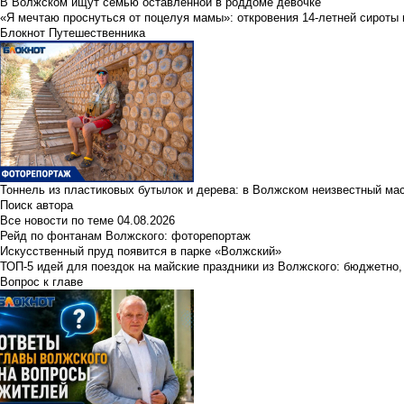
В Волжском ищут семью оставленной в роддоме девочке
«Я мечтаю проснуться от поцелуя мамы»: откровения 14-летней сироты 
Блокнот Путешественника
Тоннель из пластиковых бутылок и дерева: в Волжском неизвестный ма
Поиск автора
Все новости по теме
04.08.2026
Рейд по фонтанам Волжского: фоторепортаж
Искусственный пруд появится в парке «Волжский»
ТОП-5 идей для поездок на майские праздники из Волжского: бюджетно,
Вопрос к главе