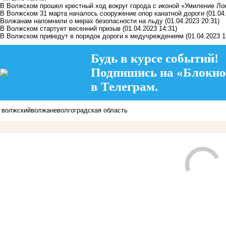
В Волжском прошел крестный ход вокруг города с иконой «Умиление Ло
В Волжском 31 марта началось сооружение опор канатной дороги
(01.04
Волжанам напомнили о мерах безопасности на льду
(01.04.2023 20:31)
В Волжском стартует весенний призыв
(01.04.2023 14:31)
В Волжском приведут в порядок дороги к медучреждениям
(01.04.2023 1
Будь в курсе событий!
Подпишись на «Блокно
в Телеграм.
волжский
волжане
волгоградская область