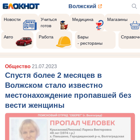
Волжский
Новости
Учиться
Медицина
Магазины
готов
10
Реклама закроется через:
Авто
Работа
Бары
Справоч
РЕКЛАМА • ИП РУСТАМОВ Р. А. ИНН 343516870293
- рестораны
Общество
21.07.2023
Спустя более 2 месяцев в
Волжском стало известно
местонахождение пропавшей без
вести женщины