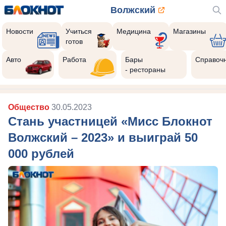
Волжский
Новости
Учиться
Медицина
Магазины
готов
0
Реклама закроется через:
Авто
Работа
Бары
Справоч
РЕКЛАМА • ISEE.RU
- рестораны
Общество
30.05.2023
Стань участницей «Мисс Блокнот
Волжский – 2023» и выиграй 50
000 рублей