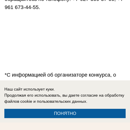
961 673-44-55.
*С информацией об организаторе конкурса, о
правилах проведения, количестве подарков
Наш сайт использует куки.
(призов), сроках, месте и порядке их получения
Продолжая его использовать, вы даете согласие на обработку
можно ознакомиться по телефону: 8-929-781-17-
файлов cookie
и пользовательских данных.
07
ПОНЯТНО