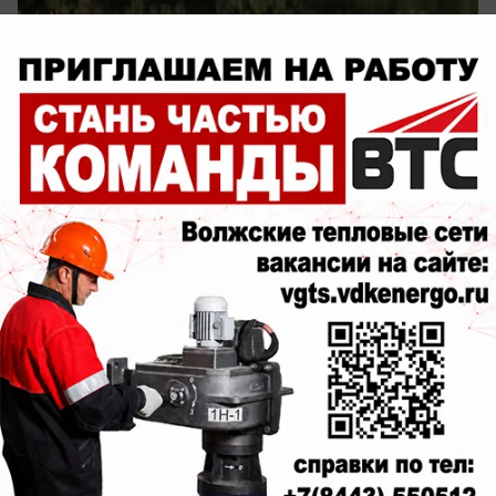
сегодня в 14:25
0
Общество
В Волжском начали массово продавать
пункты выдачи Wildberries
Один подешевел в 4,5 раза