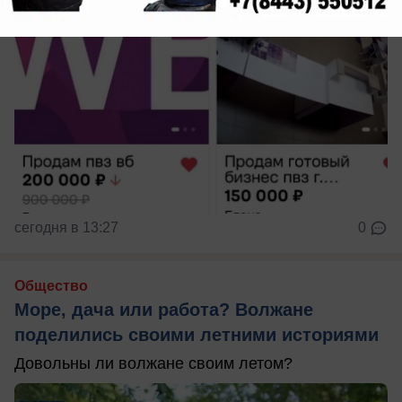
сегодня в 13:27
0
Общество
Море, дача или работа? Волжане
поделились своими летними историями
Довольны ли волжане своим летом?