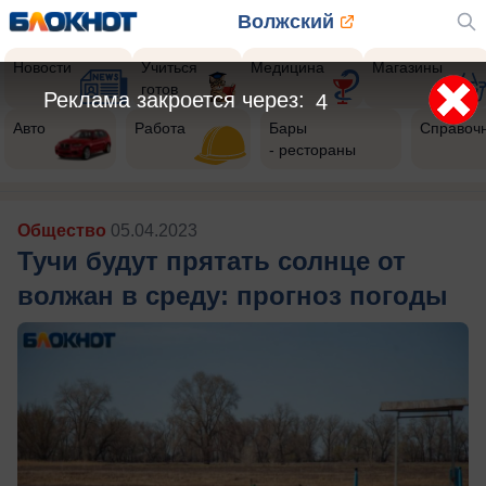
Волжский
Новости
Учиться
Медицина
Магазины
готов
Реклама закроется через:
2
Авто
Работа
Бары
Справоч
- рестораны
Общество
05.04.2023
Тучи будут прятать солнце от
волжан в среду: прогноз погоды