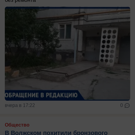
без ремонта
вчера в 17:22
0
Общество
В Волжском похитили бронзового