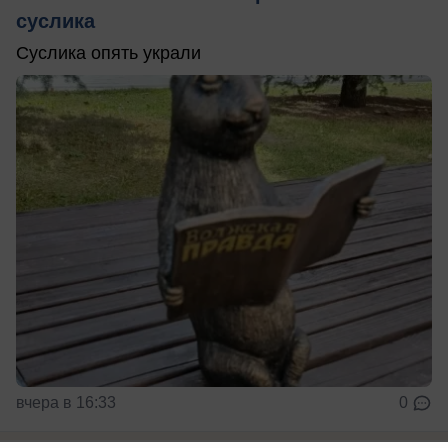
суслика
Суслика опять украли
вчера в 16:33
0