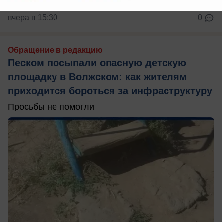
вчера в 15:30
0
Обращение в редакцию
Песком посыпали опасную детскую
площадку в Волжском: как жителям
приходится бороться за инфраструктуру
Просьбы не помогли