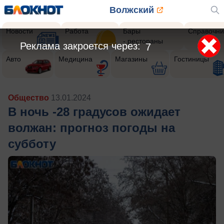
Волжский
Новости
Работа
Бары
Справочни
- рестораны
Реклама закроется через:
5
Авто
Медицина
Магазины
Гостиницы
Общество
13.01.2024
В ночь -28 градусов ожидает
волжан: прогноз погоды на
субботу