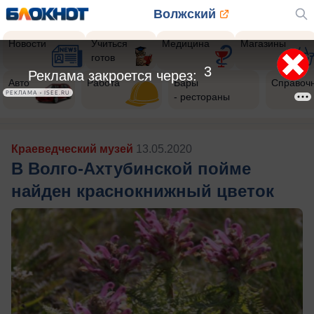
Волжский
Новости
Учиться
Медицина
Магазины
готов
Авто
Работа
Бары
Справоч
- рестораны
Краеведческий музей
13.05.2020
В Волго-Ахтубинской пойме
найден краснокнижный цветок