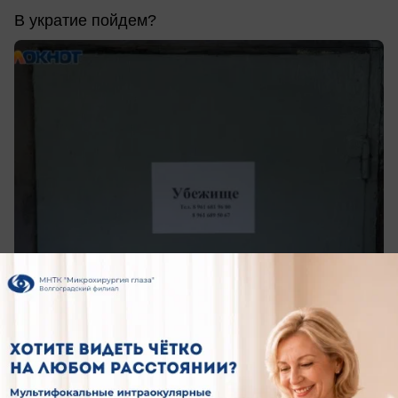
В укратие пойдем?
вчера в 19:26
0
Здоровье