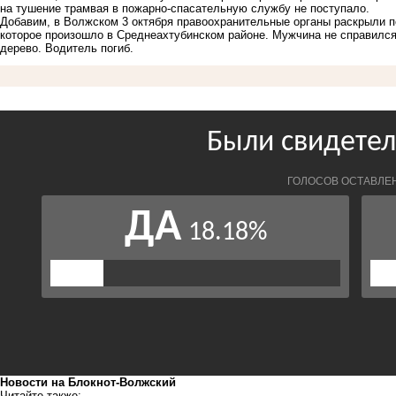
на тушение трамвая в пожарно-спасательную службу не поступало.
Добавим, в Волжском 3 октября правоохранительные органы раскрыли п
которое произошло в Среднеахтубинском районе. Мужчина не справился 
дерево.
Водитель погиб
.
Новости на Блoкнoт-Волжский
Читайте также: