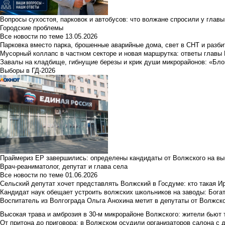
Вопросы сухостоя, парковок и автобусов: что волжане спросили у главы 
Городские проблемы
Все новости по теме
13.05.2026
Парковка вместо парка, брошенные аварийные дома, свет в СНТ и разб
Мусорный коллапс в частном секторе и новая маршрутка: ответы главы
Завалы на кладбище, гибнущие березы и крик души микрорайонов: «Бло
Выборы в ГД-2026
Праймериз ЕР завершились: определены кандидаты от Волжского на вы
Врач-реаниматолог, депутат и глава села
Все новости по теме
01.06.2026
Сельский депутат хочет представлять Волжский в Госдуме: кто такая 
Кандидат наук обещает устроить волжских школьников на заводы: Бога
Воспитатель из Волгограда Ольга Анохина метит в депутаты от Волжско
Высокая трава и амброзия в 30‑м микрорайоне Волжского: жители бьют 
От притона до приговора: в Волжском осудили организаторов салона с 