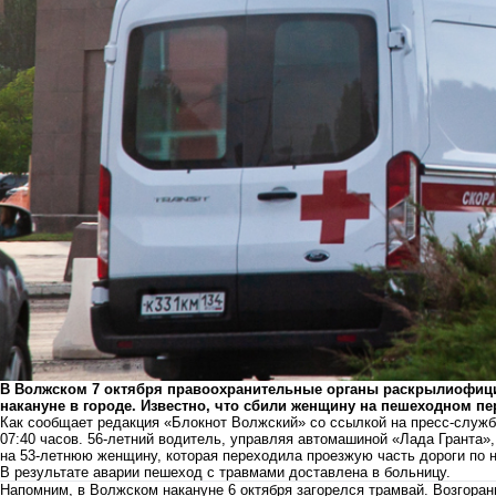
В Волжском 7 октября правоохранительные органы раскрылиофиц
накануне в городе. Известно, что сбили женщину на пешеходном пе
Как сообщает редакция «Блокнот Волжский» со ссылкой на пресс-службу
07:40 часов. 56-летний водитель, управляя автомашиной «Лада Гранта»
на 53-летнюю женщину, которая переходила проезжую часть дороги по
В результате аварии пешеход с травмами доставлена в больницу.
Напомним, в Волжском накануне 6 октября
загорелся трамвай
. Возгора