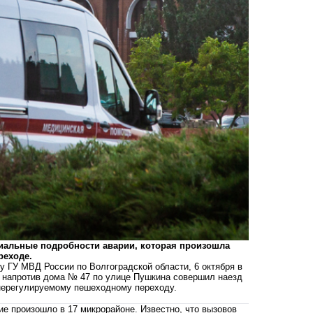
иальные подробности аварии, которая произошла
реходе
.
 ГУ МВД России по Волгоградской области, 6 октября в
, напротив дома № 47 по улице Пушкина совершил наезд
 нерегулируемому пешеходному переходу.
ние произошло в 17 микрорайоне. Известно, что вызовов