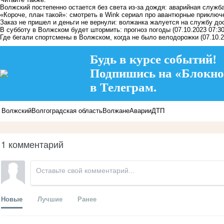
Волжский постепенно остается без света из-за дождя: аварийная служба
«Короче, план такой»: смотреть в Wink сериал про авантюрные приключе
Заказ не пришел и деньги не вернули: волжанка жалуется на службу до
В субботу в Волжском будет штормить: прогноз погоды
(07.10.2023 07:30
Где бегали спортсмены в Волжском, когда не было велодорожки
(07.10.
Будь в курсе событий!
Подпишись на «Блокно
в Телеграм.
Волжский
Волгоградская область
Волжане
Аварии
ДТП
1 комментарий
Новые
Лучшие
Ранее