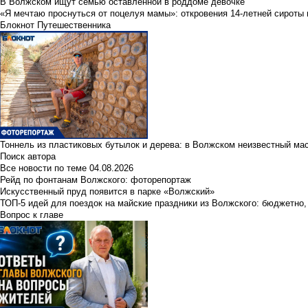
В Волжском ищут семью оставленной в роддоме девочке
«Я мечтаю проснуться от поцелуя мамы»: откровения 14-летней сироты 
Блокнот Путешественника
Тоннель из пластиковых бутылок и дерева: в Волжском неизвестный ма
Поиск автора
Все новости по теме
04.08.2026
Рейд по фонтанам Волжского: фоторепортаж
Искусственный пруд появится в парке «Волжский»
ТОП-5 идей для поездок на майские праздники из Волжского: бюджетно,
Вопрос к главе