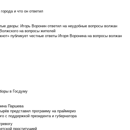
города и что он ответил
итые дворы: Игорь Воронин ответил на неудобные вопросы волжан
 Волжского на вопросы жителей
кнот» публикует честные ответы Игоря Воронина на вопросы волжан
боры в Госдуму
Ирина Паршева
тырёв представил программу на праймериз
го с поддержкой президента и губернатора
тревогу
детской проституцией