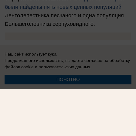
были найдены пять новых ценных популяций
Лентолепестника песчаного и одна популяция
Большеголовника серпуховидного.
Наш сайт использует куки.
Продолжая его использовать, вы даете согласие на обработку
файлов cookie
и пользовательских данных.
Ольга Петрова
ПОНЯТНО