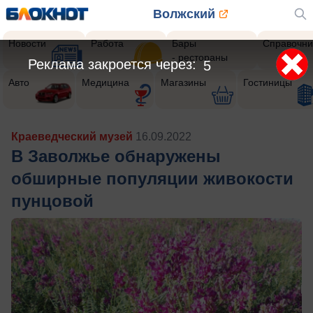
Волжский
Новости
Работа
Бары
Справочни
- рестораны
Реклама закроется через:
4
Авто
Медицина
Магазины
Гостиницы
Краеведческий музей
16.09.2022
В Заволжье обнаружены
обширные популяции живокости
пунцовой