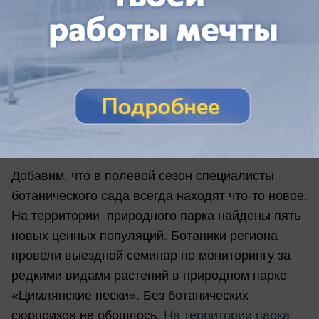
занесенного в региональную Красную книгу.
Как рассказали в пресс-службе Облкомприроды,
за прошедший полевой сезон в Заволжье
обнаружены популяции живокости пунцовой.
Она встретилась специалистам на территориях,
на которых не проходит хозяйственная
деятельность.
Добавим, что в полевой сезон специалисты
ботанического сада всегда находят что-то новое.
На территории природного парка найдены пять
новых ценных популяций. Ботаники региона
провели выездной семинар по мониторингу за
редкими видами растений в природном парке
«Цимлянские пески». Без ботанических
сюрпризов не обошлось.
На территории парка