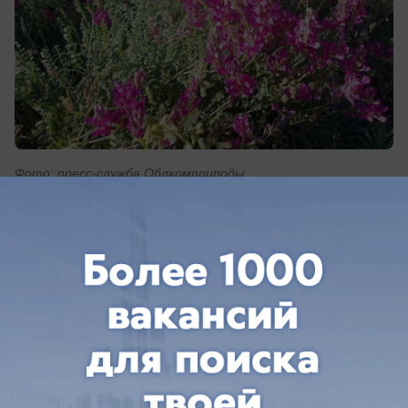
Фото: пресс-служба Облкомприроды
В Волгоградской области сотрудниками
регионального ботсада завершен полевой
сезон 2022 года. Специалистами было
совершено 5 экспедиционных выездов.
Поиск ботанических редкостей проходил в 23
районов региона.
На карту нанесены точные географические
координаты 21 редкого вида растений,