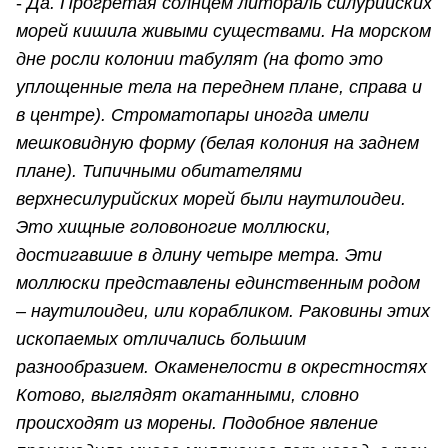
-
Да. Прогретая солнцем литораль силурийских
морей кишила живыми существами. На морском
дне росли колонии табулят (на фото это
уплощенные тела на переднем плане, справа и
в центре). Строматопары иногда имели
мешковидную форму (белая колония на заднем
плане). Типичными обитателями
верхнесилурийских морей были наутилоидеи.
Это хищные головоногие моллюски,
достигавшие в длину четыре метра. Эти
моллюски представлены единственным родом
– наутилоидеи, или корабликом. Раковины этих
ископаемых отличались большим
разнообразием. Окаменелости в окрестностях
Котово, выглядят окатанными, словно
происходят из морены. Подобное явление