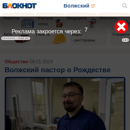
Волжский
Новости
Учиться
Медицина
Магазины
готов
5
Реклама закроется через:
Авто
Работа
Бары
Справоч
РЕКЛАМА • ISEE.RU
- рестораны
Общество
08.01.2023
Волжский пастор о Рождестве