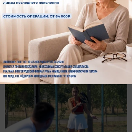
вчера в 17:00
0
ФОТОРЕПОРТАЖ
В Волжском разыграли Кубок мэра по
падел-теннису: фоторепортаж
14 участников и полный драйв