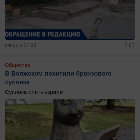
вчера в 17:22
0
Общество
В Волжском похитили бронзового
суслика
Суслика опять украли