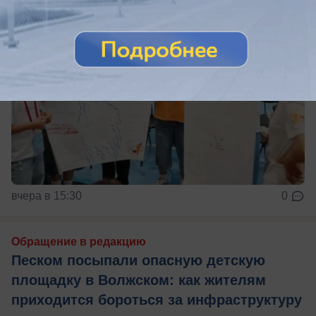
вчера в 15:30
0
Обращение в редакцию
Песком посыпали опасную детскую
площадку в Волжском: как жителям
приходится бороться за инфраструктуру