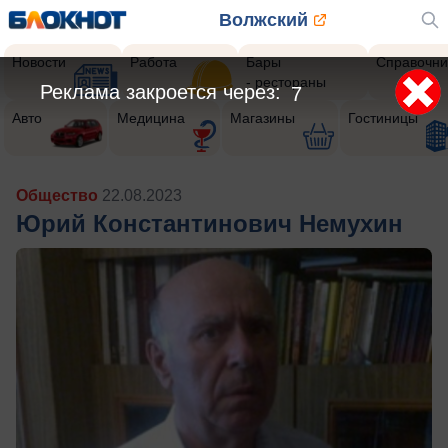
Волжский
Новости
Работа
Бары
Справочни
- рестораны
Реклама закроется через:
5
Авто
Медицина
Магазины
Гостиницы
Общество
22.08.2023
Юрий Константинович Немухин