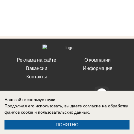
Реклама на сайте
О компании
Вакансии
Информация
Контакты
Наш сайт использует куки.
Продолжая его использовать, вы даете согласие на обработку
Свидетельство о регистрации СМИ: Эл № ФС 77-76240, выдано
файлов cookie
и пользовательских данных.
Федеральной службой по надзору в сфере связи, информационных
технологий и массовых коммуникаций (Роскомнадзор) 19 июля 2019 г.
ПОНЯТНО