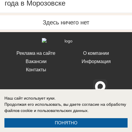
года в Морозовске
Здесь ничего нет
Реклама на сайте
О компании
Вакансии
Информация
Контакты
Наш сайт использует куки.
Свидетельство о регистрации СМИ: Эл № ФС 77-76240, выдано
Продолжая его использовать, вы даете согласие на обработку
Федеральной службой по надзору в сфере связи, информационных
технологий и массовых коммуникаций (Роскомнадзор) 19 июля 2019 г.
файлов cookie
и пользовательских данных.
ПОНЯТНО