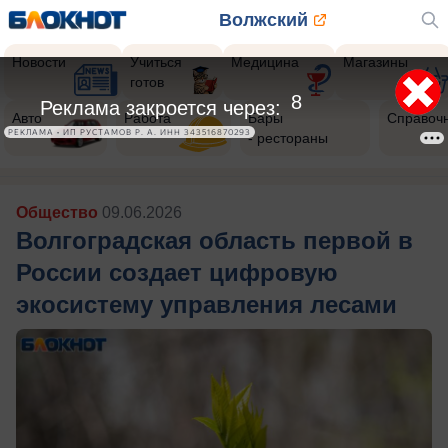
Волжский
Новости
Учиться
Медицина
Магазины
готов
5
Реклама закроется через:
Авто
Работа
Бары
Справоч
РЕКЛАМА • ИП РУСТАМОВ Р. А. ИНН 343516870293
- рестораны
Общество
09.06.2026
Волгоградская область первой в
России создает цифровую
экосистему управления лесами