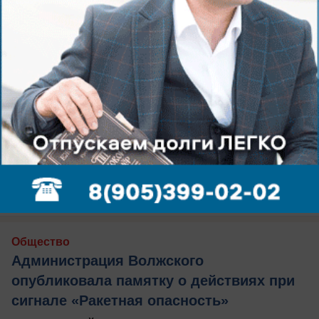
вчера в 21:28
0
Общество
Парк «Новый город» в Волжском:
благоустройство завершено
досрочно — что появилось для горожан
Парк "Новый город" уже готов
вчера в 20:32
1
Общество
Администрация Волжского
опубликовала памятку о действиях при
сигнале «Ракетная опасность»