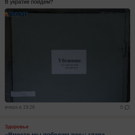
В укратие пойдем?
вчера в 19:26
0
Здоровье
«Вместе мы победим рак»: глава