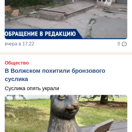
вчера в 17:22
0
Общество
В Волжском похитили бронзового
суслика
Суслика опять украли