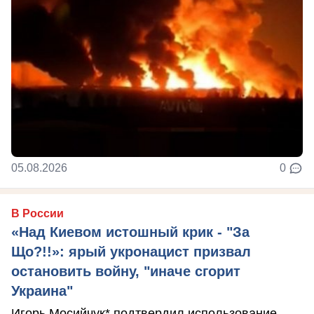
05.08.2026
0
В России
«Над Киевом истошный крик - "За
Що?!!»: ярый укронацист призвал
остановить войну, "иначе сгорит
Украина"
Игорь Мосийчук* подтвердил использование