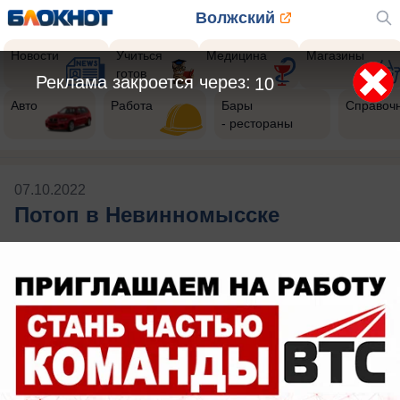
Волжский
Новости
Учиться
Медицина
Магазины
готов
Реклама закроется через:
10
Авто
Работа
Бары
Справоч
- рестораны
07.10.2022
Потоп в Невинномысске
Будь в курсе событий!
Подпишись
на нас в телеграм
Публикации на тему: Потоп в