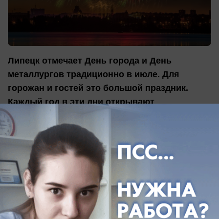
Липецк отмечает День города и День
металлургов традиционно в июле. Для
горожан и гостей это большой праздник.
Каждый год в эти дни открывают
обновленную Доску почета, а городу дарят
подарки.
В этом году сюрпризами для липчан стали
домик Петра I в Нижнем парке, который
украсила копия спущенного на воду
императором корабля "Гото Предестинация",
памятник липецкой семье, фотографирующейся