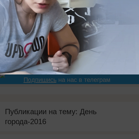
у знаменитого фотографа начала XX века
Цаплина, фестивали "Липецкое городище" и
"Ш.К.А.F на Дворянской", концерт звезд
российской эстрады и салют в тысячу залпов. А
еще у Липецка появился шестой по счету город-
побратим.
Будь в курсе событий!
Подпишись
на нас в телеграм
Публикации на тему: День
города-2016