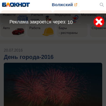
Волжский
Новости
Учиться
Медицина
Магазины
готов
Реклама закроется через:
10
Авто
Работа
Бары
Справоч
- рестораны
20.07.2016
День города-2016