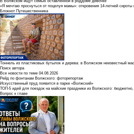
В Волжском ищут семью оставленной в роддоме девочке
«Я мечтаю проснуться от поцелуя мамы»: откровения 14-летней сироты 
Блокнот Путешественника
Тоннель из пластиковых бутылок и дерева: в Волжском неизвестный ма
Поиск автора
Все новости по теме
04.08.2026
Рейд по фонтанам Волжского: фоторепортаж
Искусственный пруд появится в парке «Волжский»
ТОП-5 идей для поездок на майские праздники из Волжского: бюджетно,
Вопрос к главе