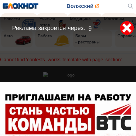
Волжский
Новости
Учиться
Медицина
Магазины
готов
Реклама закроется через:
9
Авто
Работа
Бары
Справоч
- рестораны
Cannot find 'contests_works' template with page 'section'
Реклама на сайте
О компании
Вакансии
Информация
Контакты