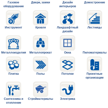
Газовое
Двери, замки
Дизайн
Домостроение
оборудование
интерьеров
Инструмент
Кровля
Ландшафтный
Лестницы
дизайн
Металлоизделия
Металлопрокат
Окна
Пиломатериалы
Плитка
Полы
Потолки
Проектные
организации
Сантехника и
Стройматериалы
Электрика
отопление