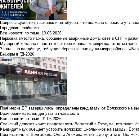
Вопросы сухостоя, парковок и автобусов: что волжане спросили у главы 
Городские проблемы
Все новости по теме
13.05.2026
Парковка вместо парка, брошенные аварийные дома, свет в СНТ и разб
Мусорный коллапс в частном секторе и новая маршрутка: ответы главы
Завалы на кладбище, гибнущие березы и крик души микрорайонов: «Бло
Выборы в ГД-2026
Праймериз ЕР завершились: определены кандидаты от Волжского на вы
Врач-реаниматолог, депутат и глава села
Все новости по теме
01.06.2026
Сельский депутат хочет представлять Волжский в Госдуме: кто такая 
Кандидат наук обещает устроить волжских школьников на заводы: Бога
Воспитатель из Волгограда Ольга Анохина метит в депутаты от Волжско