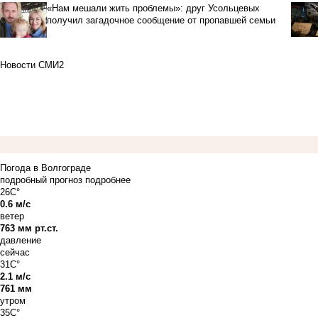
«Нам мешали жить проблемы»: друг Усольцевых
получил загадочное сообщение от пропавшей семьи
Новости СМИ2
Погода в Волгограде
подробный прогноз
подробнее
26C°
0.6 м/с
ветер
763 мм рт.ст.
давление
сейчас
31C°
2.1 м/с
761 мм
утром
35C°