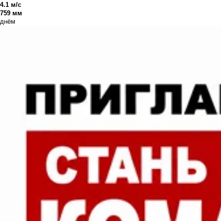
4.1 м/с
759 мм
днём