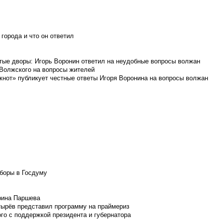
города и что он ответил
итые дворы: Игорь Воронин ответил на неудобные вопросы волжан
 Волжского на вопросы жителей
кнот» публикует честные ответы Игоря Воронина на вопросы волжан
боры в Госдуму
Ирина Паршева
тырёв представил программу на праймериз
го с поддержкой президента и губернатора