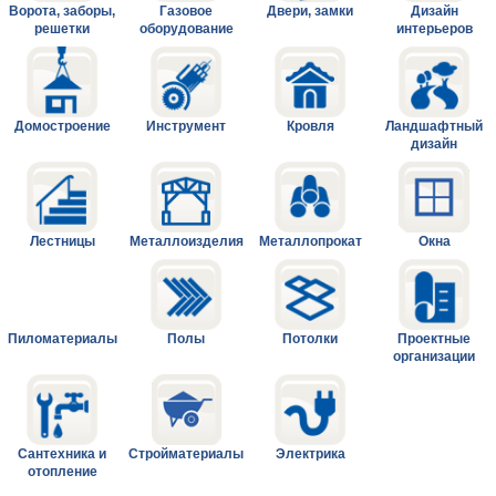
Ворота, заборы,
Газовое
Двери, замки
Дизайн
решетки
оборудование
интерьеров
Домостроение
Инструмент
Кровля
Ландшафтный
дизайн
Лестницы
Металлоизделия
Металлопрокат
Окна
Пиломатериалы
Полы
Потолки
Проектные
организации
Сантехника и
Стройматериалы
Электрика
отопление