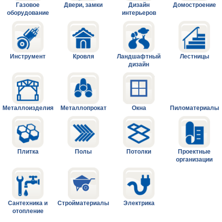
Газовое
Двери, замки
Дизайн
Домостроение
оборудование
интерьеров
Инструмент
Кровля
Ландшафтный
Лестницы
дизайн
Металлоизделия
Металлопрокат
Окна
Пиломатериалы
Плитка
Полы
Потолки
Проектные
организации
Сантехника и
Стройматериалы
Электрика
отопление