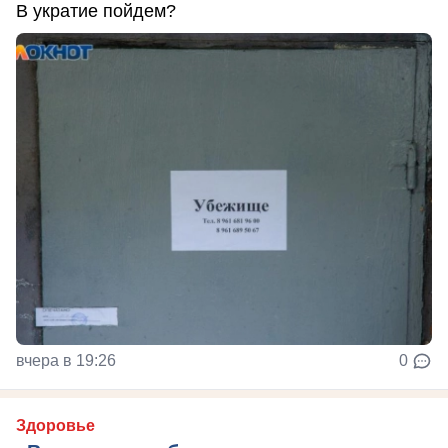
В укратие пойдем?
вчера в 19:26
0
Здоровье