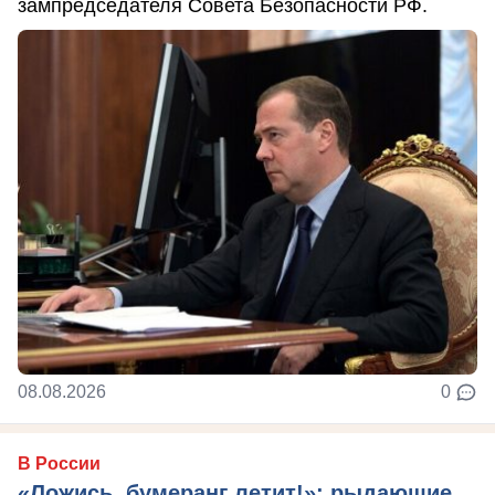
зампредседателя Совета Безопасности РФ.
08.08.2026
0
В России
«Ложись, бумеранг летит!»: рыдающие