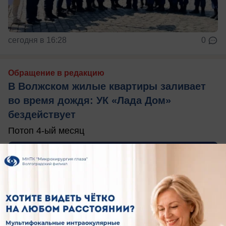
сегодня в 16:28
0
Обращение в редакцию
В Волжском жилые квартиры заливает
во время дождя: УК «Лада Дом»
бездействует
Потоп 4-ый месяц