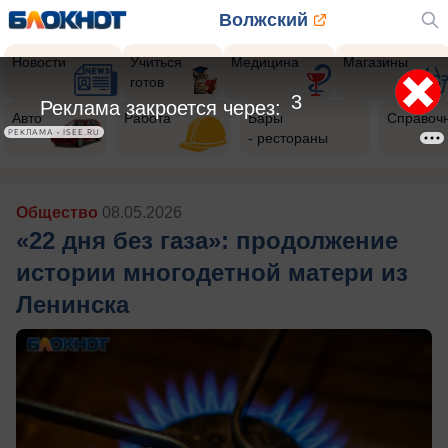
Волжский
Новости
Учиться
Медицина
Магазины
готов
1
Реклама закроется через:
Авто
Работа
Бары
Справоч
РЕКЛАМА • ISEE.RU
- рестораны
Общество
08.05.2026
«22 дня без газа»: продолжение
истории многодетной матери из
Ленинска