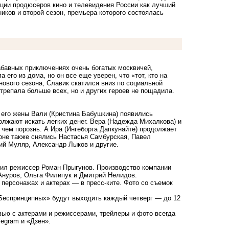
ции продюсеров кино и телевидения России как лучший
иков и второй сезон, премьера которого состоялась
забавных приключениях очень богатых москвичей,
го из дома, но он все еще уверен, что «тот, кто на
нового сезона, Славик скатился вниз по социальной
отрепала больше всех, но и других героев не пощадила.
у его жены Вали (Кристина Бабушкина) появились
олжают искать легких денег. Вера (Надежда Михалкова) и
 чем порознь. А Ира (Ингеборга Дапкунайте) продолжает
зоне также снялись Настасья Самбурская, Павел
ий Муляр, Александр Лыков и другие.
вил режиссер Роман Прыгунов. Производство компании
нуров, Ольга Филипук и Дмитрий Нелидов.
 персонажах и актерах —
в пресс-ките
. Фото со съемок
«Беспринципных» будут выходить каждый четверг — до 12
рвью с актерами и режиссерами, трейлеры и фото всегда
legram
и
«Дзен»
.