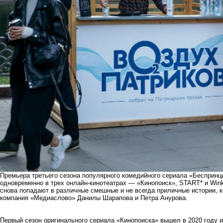
Премьера третьего сезона популярного
комедийного сериала «Беспринц
одновременно в трех онлайн-кинотеатрах — «Кинопоиск», START* и Win
снова попадают в различные смешные и не всегда приличные истории, 
компания «Медиаслово» Данилы Шарапова и Петра Анурова.
Первый сезон оригинального сериала «Кинопоиска» вышел в 2020 году и