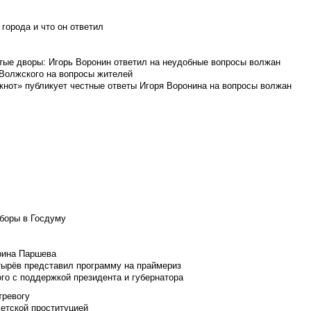
города и что он ответил
итые дворы: Игорь Воронин ответил на неудобные вопросы волжан
 Волжского на вопросы жителей
кнот» публикует честные ответы Игоря Воронина на вопросы волжан
боры в Госдуму
Ирина Паршева
тырёв представил программу на праймериз
го с поддержкой президента и губернатора
тревогу
детской проституцией