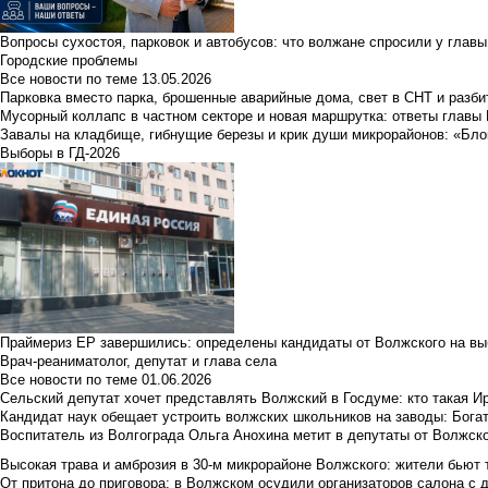
Вопросы сухостоя, парковок и автобусов: что волжане спросили у главы 
Городские проблемы
Все новости по теме
13.05.2026
Парковка вместо парка, брошенные аварийные дома, свет в СНТ и разб
Мусорный коллапс в частном секторе и новая маршрутка: ответы главы
Завалы на кладбище, гибнущие березы и крик души микрорайонов: «Бло
Выборы в ГД-2026
Праймериз ЕР завершились: определены кандидаты от Волжского на вы
Врач-реаниматолог, депутат и глава села
Все новости по теме
01.06.2026
Сельский депутат хочет представлять Волжский в Госдуме: кто такая 
Кандидат наук обещает устроить волжских школьников на заводы: Бога
Воспитатель из Волгограда Ольга Анохина метит в депутаты от Волжско
Высокая трава и амброзия в 30‑м микрорайоне Волжского: жители бьют 
От притона до приговора: в Волжском осудили организаторов салона с 