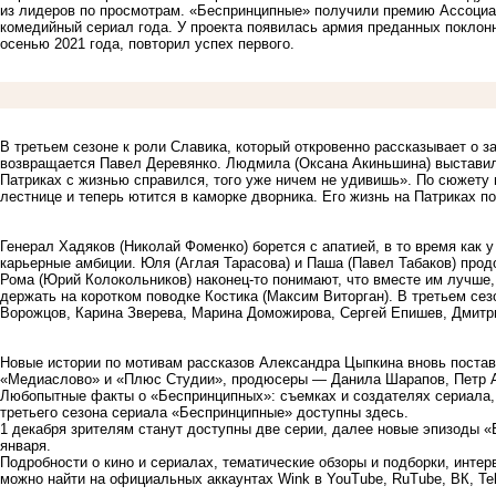
из лидеров по просмотрам. «Беспринципные» получили премию Ассоциа
комедийный сериал года. У проекта появилась армия преданных поклонн
осенью 2021 года, повторил успех первого.
В третьем сезоне к роли Славика, который откровенно рассказывает о 
возвращается Павел Деревянко. Людмила (Оксана Акиньшина) выставила е
Патриках с жизнью справился, того уже ничем не удивишь». По сюжету 
лестнице и теперь ютится в каморке дворника. Его жизнь на Патриках п
Генерал Хадяков (Николай Фоменко) борется с апатией, в то время как 
карьерные амбиции. Юля (Аглая Тарасова) и Паша (Павел Табаков) прод
Рома (Юрий Колокольников) наконец-то понимают, что вместе им лучше,
держать на коротком поводке Костика (Максим Виторган). В третьем се
Ворожцов, Карина Зверева, Марина Доможирова, Сергей Епишев, Дмитр
Новые истории по мотивам рассказов Александра Цыпкина вновь поста
«Медиаслово» и «Плюс Студии», продюсеры — Данила Шарапов, Петр А
Любопытные факты о «Беспринципных»: съемках и создателях сериала,
третьего сезона сериала «Беспринципные» доступны
здесь
.
1 декабря зрителям станут доступны две серии, далее новые эпизоды 
января.
Подробности о кино и сериалах, тематические обзоры и подборки, инте
можно найти на официальных аккаунтах Wink в
YouTube
,
RuTube
,
ВК
,
Te