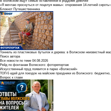
В Волжском ищут семью оставленной в роддоме девочке
«Я мечтаю проснуться от поцелуя мамы»: откровения 14-летней сироты 
Блокнот Путешественника
Тоннель из пластиковых бутылок и дерева: в Волжском неизвестный ма
Поиск автора
Все новости по теме
04.08.2026
Рейд по фонтанам Волжского: фоторепортаж
Искусственный пруд появится в парке «Волжский»
ТОП-5 идей для поездок на майские праздники из Волжского: бюджетно,
Вопрос к главе