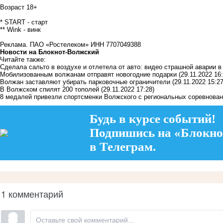
Возраст 18+
* START - старт
** Wink - винк
Реклама. ПАО «Ростелеком» ИНН 7707049388
Новости на Блoкнoт-Волжский
Читайте также:
Сделала сальто в воздухе и отлетела от авто: видео страшной аварии 
Мобилизованным волжанам отправят новогодние подарки
(29.11.2022 16
Волжан заставляют убирать парковочные ограничители
(29.11.2022 15:27
В Волжском спилят 200 тополей
(29.11.2022 17:28)
8 медалей привезли спортсменки Волжского с региональных соревнован
Будь в курсе событий!
Подпишись на «Блокно
в Телеграм.
1 комментарий