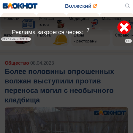
Волжский
Новости
Учиться
Медицина
Магазины
готов
5
Реклама закроется через:
Авто
Работа
Бары
Справоч
РЕКЛАМА • ISEE.RU
- рестораны
Общество
08.04.2023
Более половины опрошенных
волжан выступили против
переноса могил с необычного
кладбища