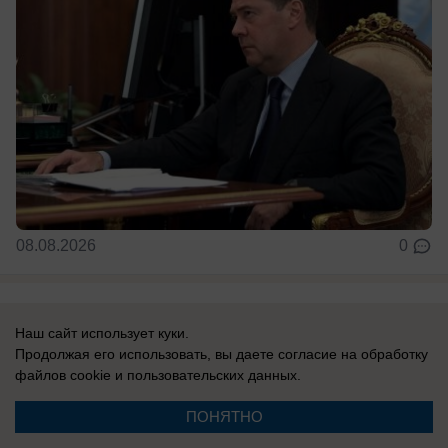
08.08.2026
0
В России
Наш сайт использует куки.
Сербия поддерживает Украину: Вучич
Продолжая его использовать, вы даете согласие на обработку
радостно встретил Зеленского и
файлов cookie
и пользовательских данных.
подписал с ним меморандум «о
ПОНЯТНО
взаимопонимании»