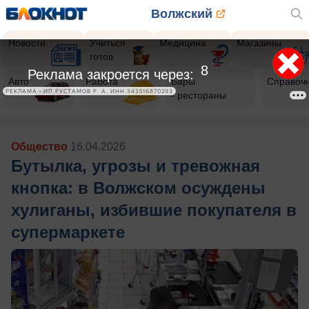
Волжский
Новости
Учиться
Медицина
Магазины
готов
6
Реклама закроется через:
Авто
Работа
Бары
Справоч
РЕКЛАМА • ИП РУСТАМОВ Р. А. ИНН 343516870293
- рестораны
Общество
16.04.2026
Бутылка, угрозы и тревожная
кнопка: в Волжском осуждены
хулиганы, избившие покупателя в
супермаркете