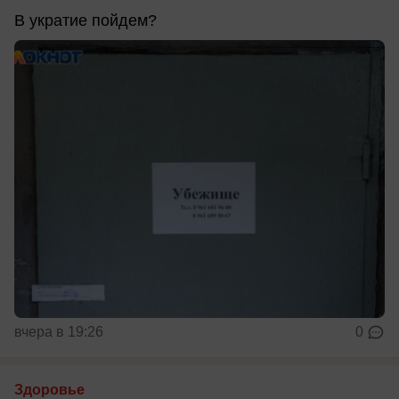
В укратие пойдем?
вчера в 19:26
0
Здоровье