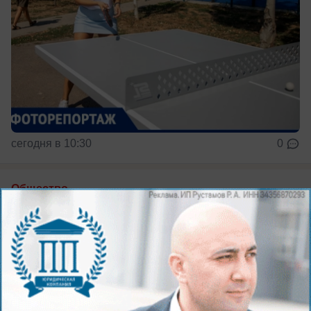
сегодня в 10:30
0
Общество
Гороскоп на 9 августа: Овнов ждёт
неожиданное признание, а Тельцов —
денежный сюрприз
Звезды шепчут