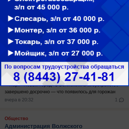
вчера в 21:28
0
Общество
Парк «Новый город» в Волжском:
благоустройство завершено
досрочно — что появилось для горожан
Парк "Новый город" уже готов
вчера в 20:32
1
Общество
Администрация Волжского