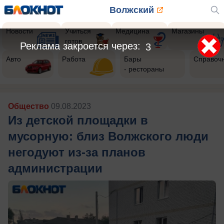
Волжский
Новости
Учиться
Медицина
Магазины
готов
Реклама закроется через:
1
Авто
Работа
Бары
Справоч
- рестораны
Общество
09.08.2023
Из детской площадки в
мусорную: близ Волжского люди
негодуют из-за планов
администрации