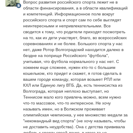
Вопрос развития российского спорта лежит не в 
области финансирования, а в области квалификаций 
и компетенций. Информационное поле вокруг 
российского спорта и спорт сам по себе выглядят 
неинтересными и непривлекательными. Все 
сводится к тому, что родители приходят посмотреть 
на то, как их дети участвует, благо, во всероссийских 
соревнованиях и не более. Большого спорта у нас 
нет, даже Ротор Волгоградский находится далеко в 
бездне на поприще Российского "футбола", 
учитывая, что футбола нормального у нас нет. С 
хоккеем еще сложнее, нужен кто-то с большим 
кошельком, кто придет и скажет, я готов сделать в 
вашем городе команду, которая возьмет РПЛ или 
КХЛ или Единую лигу ВТБ. Да, есть теннисистка из 
Волгограда, которая неплохо выступает, но 
Теннисом мало кого привлечь можно, всем нужно 
что-то массовое, что-то интересное. Не хочу 
называть имен, но в Волжском проживает 
олимпийская чемпионка, у нее множество медали за 
"некомандный вид спорта" (не хочу называть, чтобы 
не доставить неудобства). Она с детства прививала 
любовь к спорту своей дочке, в итоге та не 