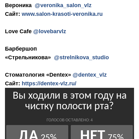
Вероника
@veronika_salon_vlz
Сайт:
www.salon-krasoti-veronika.ru
Love Cafe
@lovebarvlz
Барбершоп
«Стрельникова»
@strelnikova_studio
Стоматология «Dentex»
@dentex_vlz
Сайт:
https://dentex-vlz.ru/