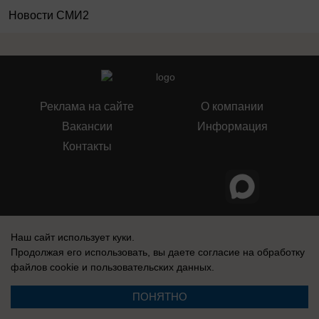
Новости СМИ2
Реклама на сайте
О компании
Вакансии
Информация
Контакты
Свидетельство о регистрации СМИ: Эл № ФС 77-76240, выдано
Федеральной службой по надзору в сфере связи, информационных
Наш сайт использует куки.
технологий и массовых коммуникаций (Роскомнадзор) 19 июля 2019 г.
Продолжая его использовать, вы даете согласие на обработку
файлов cookie
и пользовательских данных.
ПОНЯТНО