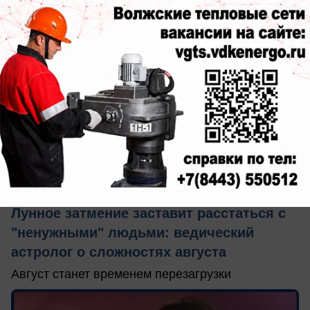
сегодня в 11:26
0
Общество
Лунное затмение заставит расстаться с
"ненужными" людьми: ведический
астролог о сложностях августа
Август станет временем перезагрузки