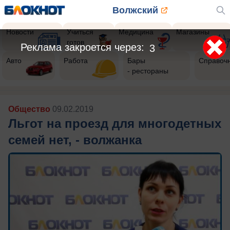
Волжский
Новости
Учиться
Медицина
Магазины
готов
Реклама закроется через:
1
Авто
Работа
Бары
Справоч
- рестораны
Общество
09.02.2019
Льгот на проезд для многодетных
семей нет, - волжанка