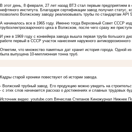
В этот день, 8 февраля, 27 лет назад ВТЗ стал первым предприятием в
нефтяного института. Благодаря сертификации завод получил статус, к
позволило Волжскому заводу реализовывать трубы по стандартам API 5
А начиналось все в 1965 году. Именно тогда Верховный Совет СССР из
трубоэлектросварочного цеха в Волжском, после чего сразу же приступ
И уже в 1969 году с конвейера завода вышла первая труба большого ди
работе первый в СССР участок нанесения наружного антикоррозионного
Отметим, что множество памятных дат хранит история города. Одной из н
была выпущена 10-миллионная тонна труб.
Кадры старой хроники повествуют об истории завода.
- Волжский трубный завод. Его продукцию можно увидеть на строитель
- с этих слов начинается рассказ о достижениях и славных трудовых буд
Источник видео: youtube.com Вячеслав Степанов
Киножурнал Нижнее По