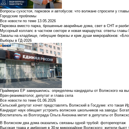
Вопросы сухостоя, парковок и автобусов: что волжане спросили у главы 
Городские проблемы
Все новости по теме
13.05.2026
Парковка вместо парка, брошенные аварийные дома, свет в СНТ и разб
Мусорный коллапс в частном секторе и новая маршрутка: ответы главы
Завалы на кладбище, гибнущие березы и крик души микрорайонов: «Бло
Выборы в ГД-2026
Праймериз ЕР завершились: определены кандидаты от Волжского на вы
Врач-реаниматолог, депутат и глава села
Все новости по теме
01.06.2026
Сельский депутат хочет представлять Волжский в Госдуме: кто такая 
Кандидат наук обещает устроить волжских школьников на заводы: Бога
Воспитатель из Волгограда Ольга Анохина метит в депутаты от Волжско
В Волжском два дома оказались связаны одной трубой: фоторепортаж
Высокая трава и амброзия в 30‑м микрорайоне Волжского: жители бьют 