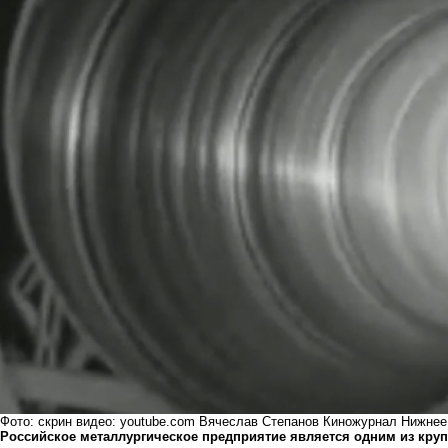
Фото: скрин видео: youtube.com Вячеслав Степанов Киножурнал Нижнее
Российское металлургическое предприятие является одним из кру