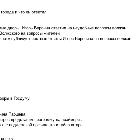
города и что он ответил
итые дворы: Игорь Воронин ответил на неудобные вопросы волжан
 Волжского на вопросы жителей
кнот» публикует честные ответы Игоря Воронина на вопросы волжан
боры в Госдуму
Ирина Паршева
тырёв представил программу на праймериз
го с поддержкой президента и губернатора
тревогу