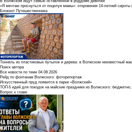
В Волжском ищут семью оставленной в роддоме девочке
«Я мечтаю проснуться от поцелуя мамы»: откровения 14-летней сироты 
Блокнот Путешественника
Тоннель из пластиковых бутылок и дерева: в Волжском неизвестный ма
Поиск автора
Все новости по теме
04.08.2026
Рейд по фонтанам Волжского: фоторепортаж
Искусственный пруд появится в парке «Волжский»
ТОП-5 идей для поездок на майские праздники из Волжского: бюджетно,
Вопрос к главе