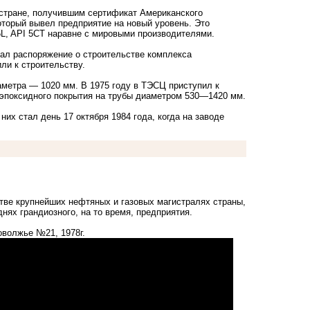
 стране, получившим сертификат Американского
оторый вывел предприятие на новый уровень. Это
L, API 5CT наравне с мировыми производителями.
дал распоряжение о строительстве комплекса
или к строительству.
аметра — 1020 мм. В 1975 году в ТЭСЦ приступил к
 эпоксидного покрытия на трубы диаметром 530—1420 мм.
их стал день 17 октября 1984 года, когда на заводе
стве крупнейших нефтяных и газовых магистралях страны,
нях грандиозного, на то время, предприятия.
волжье №21, 1978г.