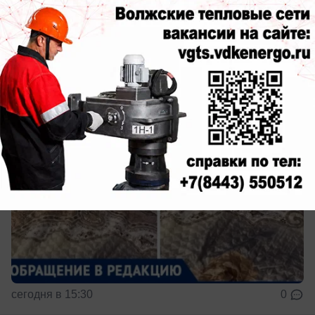
во время дождя: УК «Лада Дом»
бездействует
Потоп 4-ый месяц
сегодня в 15:30
0