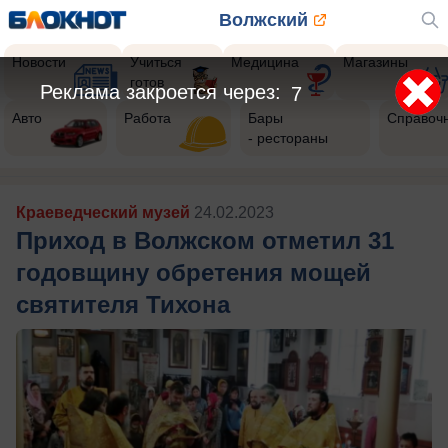
Волжский
Новости
Учиться
Медицина
Магазины
готов
Реклама закроется через:
5
Авто
Работа
Бары
Справоч
- рестораны
Краеведческий музей
24.02.2023
Приход в Волжском отметил 31
годовщину обретения мощей
святителя Тихона