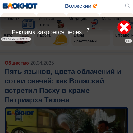
Волжский
Новости
Учиться
Медицина
Магазины
готов
5
Реклама закроется через:
Авто
Работа
Бары
Справоч
РЕКЛАМА • ISEE.RU
- рестораны
Общество
20.04.2025
Пять языков, цвета облачений и
сотни свечей: как Волжский
встретил Пасху в храме
Патриарха Тихона