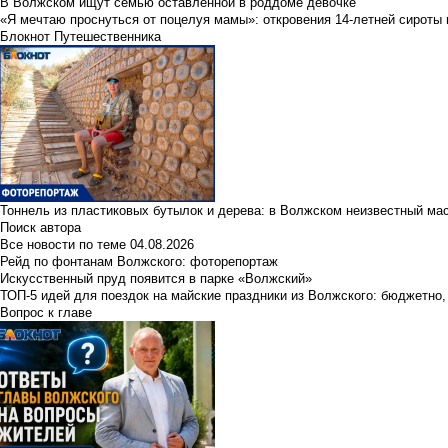
В Волжском ищут семью оставленной в роддоме девочке
«Я мечтаю проснуться от поцелуя мамы»: откровения 14-летней сироты 
Блокнот Путешественника
Тоннель из пластиковых бутылок и дерева: в Волжском неизвестный ма
Поиск автора
Все новости по теме
04.08.2026
Рейд по фонтанам Волжского: фоторепортаж
Искусственный пруд появится в парке «Волжский»
ТОП-5 идей для поездок на майские праздники из Волжского: бюджетно,
Вопрос к главе