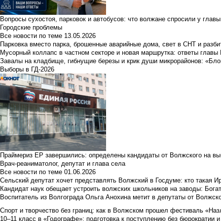
Вопросы сухостоя, парковок и автобусов: что волжане спросили у главы 
Городские проблемы
Все новости по теме
13.05.2026
Парковка вместо парка, брошенные аварийные дома, свет в СНТ и разб
Мусорный коллапс в частном секторе и новая маршрутка: ответы главы
Завалы на кладбище, гибнущие березы и крик души микрорайонов: «Бло
Выборы в ГД-2026
Праймериз ЕР завершились: определены кандидаты от Волжского на вы
Врач-реаниматолог, депутат и глава села
Все новости по теме
01.06.2026
Сельский депутат хочет представлять Волжский в Госдуме: кто такая 
Кандидат наук обещает устроить волжских школьников на заводы: Бога
Воспитатель из Волгограда Ольга Анохина метит в депутаты от Волжско
Спорт и творчество без границ: как в Волжском прошел фестиваль «Наз
10–11 класс в «Годографе»: подготовка к поступлению без бюрократии и