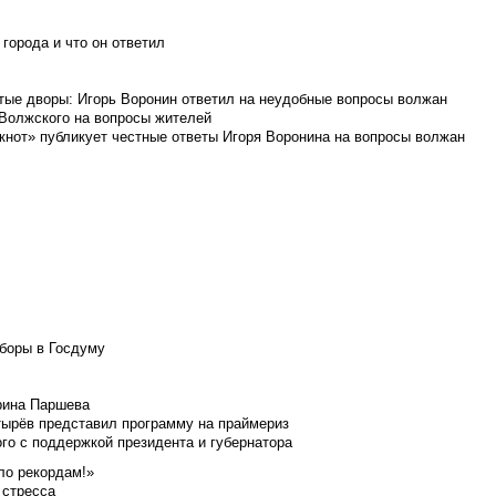
города и что он ответил
итые дворы: Игорь Воронин ответил на неудобные вопросы волжан
 Волжского на вопросы жителей
кнот» публикует честные ответы Игоря Воронина на вопросы волжан
боры в Госдуму
Ирина Паршева
тырёв представил программу на праймериз
го с поддержкой президента и губернатора
ло рекордам!»
 стресса