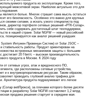
спользуемого продукта из эксплуатации. Кроме того,
твующий межсетевой экран. Наиболее актуально это для
сследования.
мы является болью. Многих страшит сама мысль остаться
исит его безопасность. Особенно это важно для крупных
ься своими силами, а искать узкого специалиста под
ринов, директор портфеля сетевых решений «РТК-Солар».
олить себе содержать достаточный штат техподдержки,
льств в нашей стране. Solar NGFW — новый российский
еса, позиционируется как аналог решений ушедших
on System Интужен Провеншн Систем) от Solar JSOC –
и стабильность работы. Продукт ориентирован на
множества встроенных механизмов защиты с большим
с достигает 20 Гбит/с – высокая производительность
вого продукта в Москве. К 2024 году
и от сетевых угроз, атак и вредоносного ПО,
сегмента, где расположены сетевые устройства,
ет и к внутрикорпоративным ресурсам. Таким образом,
озволяет проводить глубокий анализ трафика для
и. Архитектура продукта подразумевает его легкое
y (Солар вебПрокси), за плечами которого более десяти
стиции в разработку Solar NGFW составляют 1,2 млрд
ческая продажа решения стартует в середине мая.