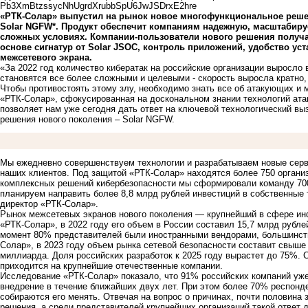
Pb3XmBtzssycNhUgrdXrubbSpU6JwJSDrxE2hre
«РТК-Солар» выпустил на рынок новое многофункциональное реше
Solar NGFW*. Продукт обеспечит компаниям надежную, масштабиру
сложных условиях. Компании-пользователи нового решения получат
основе сигнатур от Solar JSOC, контроль приложений, удобство ус
межсетевого экрана.
«За 2022 год количество кибератак на российские организации выросло 
становятся все более сложными и целевыми - скорость выросла кратно
Чтобы противостоять этому злу, необходимо знать все об атакующих и 
«РТК-Солар», сфокусированная на доскональном знании технологий атак
позволяет нам уже сегодня дать ответ на ключевой технологический вы
решения нового поколения – Solar NGFW.
Мы ежедневно совершенствуем технологии и разрабатываем новые серв
наших клиентов. Под защитой «РТК-Солар» находятся более 750 органи
комплексных решений кибербезопасности мы сформировали команду 700
планируем направить более 8,8 млрд рублей инвестиций в собственные 
директор «РТК-Солар».
Рынок межсетевых экранов нового поколения — крупнейший в сфере ин
«РТК-Солар», в 2022 году его объем в России составил 15,7 млрд рубле
момент 80% представителей были иностранными вендорами, большинство
Солар», в 2023 году объем рынка сетевой безопасности составит свыше 
миллиарда. Доля российских разработок к 2025 году вырастет до 75%. 
приходится на крупнейшие отечественные компании.
Исследование «РТК-Солар» показало, что 91% российских компаний уж
внедрение в течение ближайших двух лет. При этом более 70% респонд
собираются его менять. Отвечая на вопрос о причинах, почти половина з
решения, а среди представителей крупнейших организаций такой ответ 