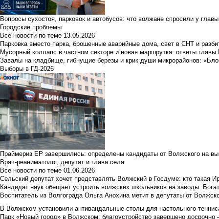
Вопросы сухостоя, парковок и автобусов: что волжане спросили у главы 
Городские проблемы
Все новости по теме
13.05.2026
Парковка вместо парка, брошенные аварийные дома, свет в СНТ и разб
Мусорный коллапс в частном секторе и новая маршрутка: ответы главы
Завалы на кладбище, гибнущие березы и крик души микрорайонов: «Бло
Выборы в ГД-2026
Праймериз ЕР завершились: определены кандидаты от Волжского на вы
Врач-реаниматолог, депутат и глава села
Все новости по теме
01.06.2026
Сельский депутат хочет представлять Волжский в Госдуме: кто такая 
Кандидат наук обещает устроить волжских школьников на заводы: Бога
Воспитатель из Волгограда Ольга Анохина метит в депутаты от Волжско
В Волжском установили антивандальные столы для настольного тенниса:
Парк «Новый город» в Волжском: благоустройство завершено досрочно —