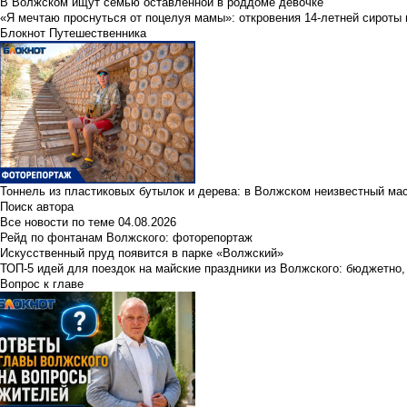
В Волжском ищут семью оставленной в роддоме девочке
«Я мечтаю проснуться от поцелуя мамы»: откровения 14-летней сироты 
Блокнот Путешественника
Тоннель из пластиковых бутылок и дерева: в Волжском неизвестный ма
Поиск автора
Все новости по теме
04.08.2026
Рейд по фонтанам Волжского: фоторепортаж
Искусственный пруд появится в парке «Волжский»
ТОП-5 идей для поездок на майские праздники из Волжского: бюджетно,
Вопрос к главе