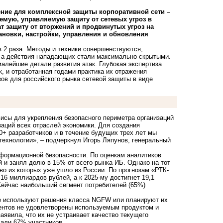
ние для комплексной защиты корпоративной сети –
емую, управляемую защиту от сетевых угроз в
 защиту от вторжений и продвинутых угроз на
тановки, настройки, управления и обновления
в 2 раза. Методы и техники совершенствуются,
, а действия нападающих стали максимально скрытыми.
малейшие детали развития атак. Глубокая экспертиза
, и отработанная годами практика их отражения
зов для российского рынка сетевой защиты в виде
исы для укрепления безопасного периметра организаций
заций всех отраслей экономики. Для создания
+ разработчиков и в течение будущих трех лет мы
технологии», – подчеркнул Игорь Ляпунов, генеральный
формационной безопасности. По оценкам аналитиков
й и занял долю в 15% от всего рынка ИБ. Однако на тот
 из которых уже ушло из России. По прогнозам «РТК-
16 миллиардов рублей, а к 2025-му достигнет 19,1
Сейчас наибольший сегмент потребителей (65%)
е используют решения класса NGFW или планируют их
ентов не удовлетворены используемым продуктом и
аявила, что их не устраивает качество текущего
дали 67% участников.