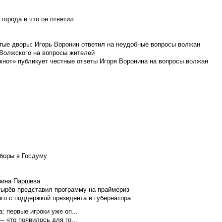
города и что он ответил
итые дворы: Игорь Воронин ответил на неудобные вопросы волжан
 Волжского на вопросы жителей
кнот» публикует честные ответы Игоря Воронина на вопросы волжан
боры в Госдуму
Ирина Паршева
тырёв представил программу на праймериз
го с поддержкой президента и губернатора
 первые игроки уже оп...
 что появилось для го...