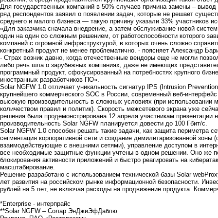
Для государственных компаний в 50% случаев причина замены – вывод и
ряд респондентов заявил о появлении задач, которые не решает сущес
среднего и малого бизнеса — такую причину указали 33% участников и
«Для заказчика сначала внедрение, а затем обслуживание новой систе
один на один со сложным решением, от работоспособности которого зав
компаний с огромной инфраструктурой, в которых очень сложно справит
конкретный продукт не менее проблематично. - поясняет Александр Ба
- Страх возник давно, когда отечественные вендоры еще не могли позв
либо речь шла о зарубежных компаниях, даже не имеющих представите
программный продукт, сфокусированный на потребностях крупного бизн
иностранных разработчиков ПО».
Solar NGFW 1.0 отличает уникальность сигнатур IPS (Intrusion Preventi
крупнейшего коммерческого SOC в России, современный веб-интерфейс 
высокую производительность в сложных условиях (при использовании 
количеством правил и политик). Скорость межсетевого экрана уже сейча
решения была продемонстрирована 12 апреля участникам презентации но
производительность Solar NGFW планируется довести до 100 Гбит/с.
Solar NGFW 1.0 способен решать такие задачи, как защита периметра сет
сегментация корпоративной сети и создание демилитаризованной зоны (
взаимодействующие с внешними сетями), управление доступом в интерн
все необходимые защитные функции учтены в одном решении. Оно же п
блокирования активности приложений и быстро реагировать на кибератак
масштабирование.
Решение разработано с использованием технической базы Solar webProx
лет развития на российском рынке информационной безопасности. Инве
рублей на 5 лет, не включая расходы на продвижение продукта. Коммер
*Enterprise - интерпрайс
**Solar NGFW – Солар ЭнДжиЭфДаблю