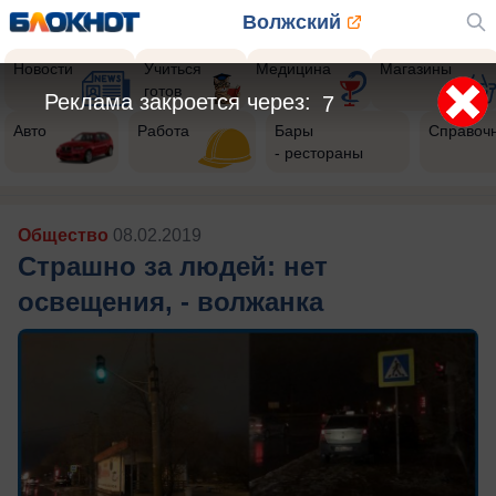
Волжский
Новости
Учиться
Медицина
Магазины
готов
Реклама закроется через:
5
Авто
Работа
Бары
Справоч
- рестораны
Общество
08.02.2019
Страшно за людей: нет
освещения, - волжанка