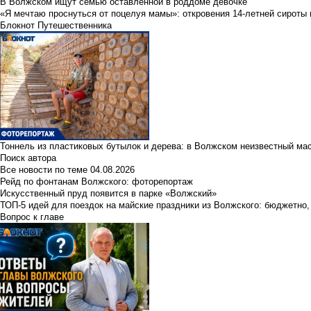
В Волжском ищут семью оставленной в роддоме девочке
«Я мечтаю проснуться от поцелуя мамы»: откровения 14-летней сироты 
Блокнот Путешественника
Тоннель из пластиковых бутылок и дерева: в Волжском неизвестный ма
Поиск автора
Все новости по теме
04.08.2026
Рейд по фонтанам Волжского: фоторепортаж
Искусственный пруд появится в парке «Волжский»
ТОП-5 идей для поездок на майские праздники из Волжского: бюджетно,
Вопрос к главе