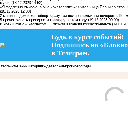
музея
(18.12.2023 14:52)
«Я медленно умираю, а мне хочется жить»: жительница Елани со стра
(18.12.2023 12:30)
2 машины, дом и контейнер: сразу три пожара полыхали вечером в Вол
5 причин успеть приобрести квартиру в этом году
(19.12.2023 09:00)
В новый год с «Блокнотом». Открыта вакансия корреспондента
(14.01.20
Будь в курсе событий!
Подпишись на «Блокно
в Телеграм.
теплый
туманный
вторник
ждет
волжан
прогноз
погоды