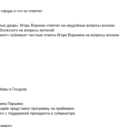
города и что он ответил
итые дворы: Игорь Воронин ответил на неудобные вопросы волжан
 Волжского на вопросы жителей
кнот» публикует честные ответы Игоря Воронина на вопросы волжан
боры в Госдуму
Ирина Паршева
тырёв представил программу на праймериз
го с поддержкой президента и губернатора
тревогу