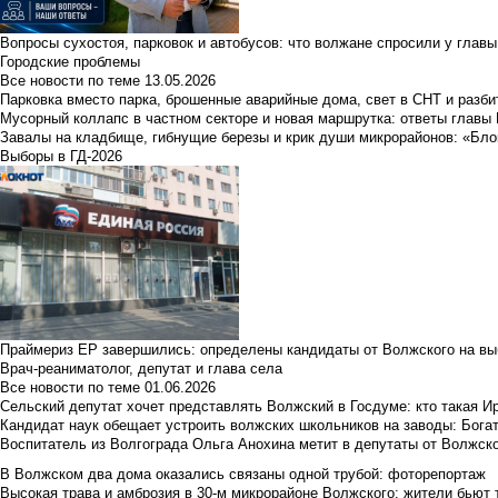
Вопросы сухостоя, парковок и автобусов: что волжане спросили у главы 
Городские проблемы
Все новости по теме
13.05.2026
Парковка вместо парка, брошенные аварийные дома, свет в СНТ и разб
Мусорный коллапс в частном секторе и новая маршрутка: ответы главы
Завалы на кладбище, гибнущие березы и крик души микрорайонов: «Бло
Выборы в ГД-2026
Праймериз ЕР завершились: определены кандидаты от Волжского на вы
Врач-реаниматолог, депутат и глава села
Все новости по теме
01.06.2026
Сельский депутат хочет представлять Волжский в Госдуме: кто такая 
Кандидат наук обещает устроить волжских школьников на заводы: Бога
Воспитатель из Волгограда Ольга Анохина метит в депутаты от Волжско
В Волжском два дома оказались связаны одной трубой: фоторепортаж
Высокая трава и амброзия в 30‑м микрорайоне Волжского: жители бьют 