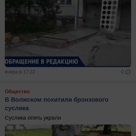
вчера в 17:22
0
Общество
В Волжском похитили бронзового
суслика
Суслика опять украли