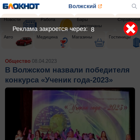
Волжский
Новости
Работа
Бары
Справочни
- рестораны
Реклама закроется через:
5
Авто
Медицина
Магазины
Гостиницы
Общество
08.04.2023
В Волжском назвали победителя
конкурса «Ученик года-2023»