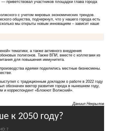
,
— приветствовал участников площадки глава города
Волжского с учетом мировых экономических трендов.
ского общества, подчеркнул, что у нашего города есть
насколько мы открыты новым инновациям – зависит наше
еной» тематики, а также активного внедрения
арбоновых полигонов. Также ВПИ, вместе с коллегами из
 питания для повышения иммунитета.
 производства идеями поделились местные бизнесмены.
честве.
выступил с традиционным докладом
о работе в 2022 году
л обозначен вектор развития города в нынешнем году,
и и корреспондент «Блокнот Волжский».
Даниил Некрылов