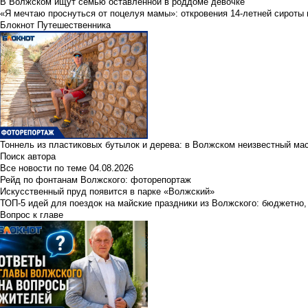
В Волжском ищут семью оставленной в роддоме девочке
«Я мечтаю проснуться от поцелуя мамы»: откровения 14-летней сироты 
Блокнот Путешественника
Тоннель из пластиковых бутылок и дерева: в Волжском неизвестный ма
Поиск автора
Все новости по теме
04.08.2026
Рейд по фонтанам Волжского: фоторепортаж
Искусственный пруд появится в парке «Волжский»
ТОП-5 идей для поездок на майские праздники из Волжского: бюджетно,
Вопрос к главе