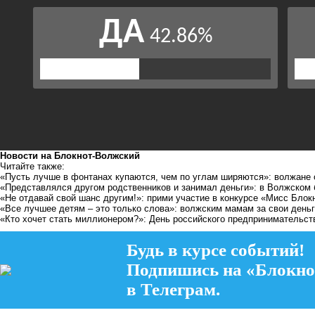
Новости на Блoкнoт-Волжский
Читайте также:
«Пусть лучше в фонтанах купаются, чем по углам ширяются»: волжане 
«Представлялся другом родственников и занимал деньги»: в Волжском
«Не отдавай свой шанс другим!»: прими участие в конкурсе «Мисс Блок
«Все лучшее детям – это только слова»: волжским мамам за свои день
«Кто хочет стать миллионером?»: День российского предпринимательст
Будь в курсе событий!
Подпишись на «Блокно
в Телеграм.