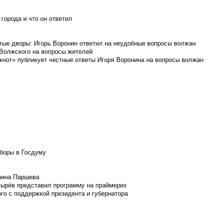
города и что он ответил
итые дворы: Игорь Воронин ответил на неудобные вопросы волжан
 Волжского на вопросы жителей
кнот» публикует честные ответы Игоря Воронина на вопросы волжан
боры в Госдуму
Ирина Паршева
тырёв представил программу на праймериз
го с поддержкой президента и губернатора