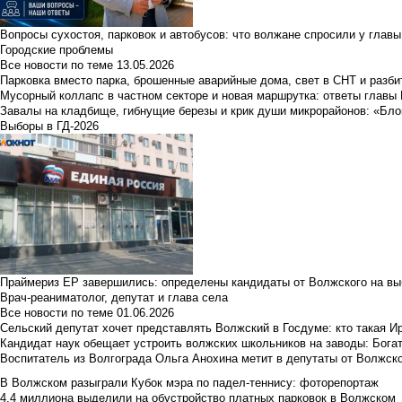
Вопросы сухостоя, парковок и автобусов: что волжане спросили у главы 
Городские проблемы
Все новости по теме
13.05.2026
Парковка вместо парка, брошенные аварийные дома, свет в СНТ и разб
Мусорный коллапс в частном секторе и новая маршрутка: ответы главы
Завалы на кладбище, гибнущие березы и крик души микрорайонов: «Бло
Выборы в ГД-2026
Праймериз ЕР завершились: определены кандидаты от Волжского на вы
Врач-реаниматолог, депутат и глава села
Все новости по теме
01.06.2026
Сельский депутат хочет представлять Волжский в Госдуме: кто такая 
Кандидат наук обещает устроить волжских школьников на заводы: Бога
Воспитатель из Волгограда Ольга Анохина метит в депутаты от Волжско
В Волжском разыграли Кубок мэра по падел-теннису: фоторепортаж
4,4 миллиона выделили на обустройство платных парковок в Волжском