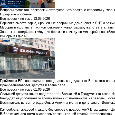
Вопросы сухостоя, парковок и автобусов: что волжане спросили у главы 
Городские проблемы
Все новости по теме
13.05.2026
Парковка вместо парка, брошенные аварийные дома, свет в СНТ и разб
Мусорный коллапс в частном секторе и новая маршрутка: ответы главы
Завалы на кладбище, гибнущие березы и крик души микрорайонов: «Бло
Выборы в ГД-2026
Праймериз ЕР завершились: определены кандидаты от Волжского на вы
Врач-реаниматолог, депутат и глава села
Все новости по теме
01.06.2026
Сельский депутат хочет представлять Волжский в Госдуме: кто такая 
Кандидат наук обещает устроить волжских школьников на заводы: Бога
Воспитатель из Волгограда Ольга Анохина метит в депутаты от Волжско
Как собрать гардероб к школе без споров с подростком? В магазине «Це
В Волжском два дома оказались связаны одной трубой: фоторепортаж