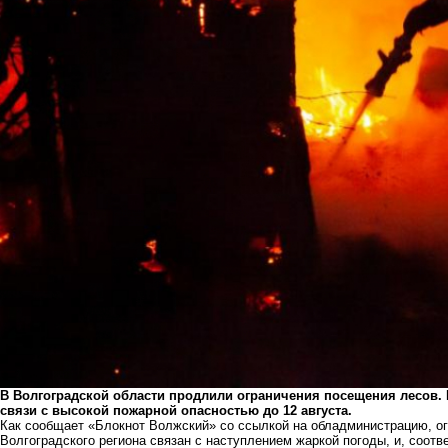
В Волгоградской области продлили ограничения посещения лесов. 
связи с высокой пожарной опасностью до 12 августа.
Как сообщает «Блокнот Волжский» со ссылкой на обладминистрацию, ог
Волгоградского региона связан с наступлением жаркой погоды, и, соотв