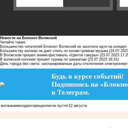
Новости на Блoкнoт-Волжский
Читайте также:
Большинство читателей Блокнот Волжский не захотели идти на концерт
Большинству волжан не дает спать по ночам громкая музыка
(24.07.2023
В Волжском прошел аниме-фестиваль «Цветок сакуры»
(23.07.2023 17:2
В волжской колонии прошел турнир по шахматам
(23.07.2023 18:31)
День города без света: запланированные даты отключения электроэнер
Будь в курсе событий!
Подпишись на «Блокно
в Телеграм.
волжанам
вход
воспрещен
лес
не пустят
12 августа