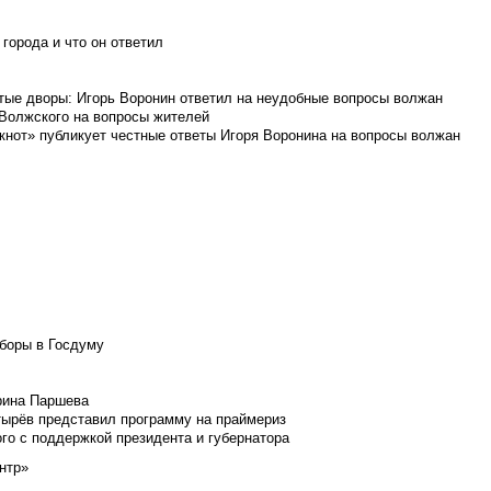
города и что он ответил
итые дворы: Игорь Воронин ответил на неудобные вопросы волжан
 Волжского на вопросы жителей
кнот» публикует честные ответы Игоря Воронина на вопросы волжан
боры в Госдуму
Ирина Паршева
тырёв представил программу на праймериз
го с поддержкой президента и губернатора
нтр»