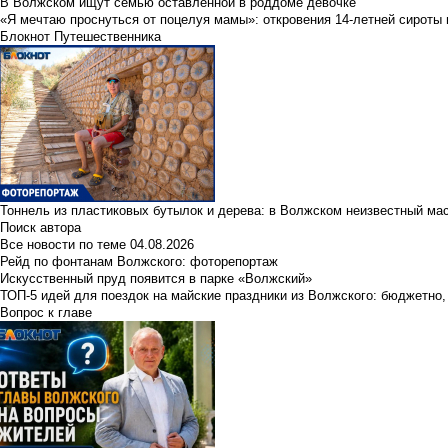
В Волжском ищут семью оставленной в роддоме девочке
«Я мечтаю проснуться от поцелуя мамы»: откровения 14-летней сироты 
Блокнот Путешественника
Тоннель из пластиковых бутылок и дерева: в Волжском неизвестный ма
Поиск автора
Все новости по теме
04.08.2026
Рейд по фонтанам Волжского: фоторепортаж
Искусственный пруд появится в парке «Волжский»
ТОП-5 идей для поездок на майские праздники из Волжского: бюджетно,
Вопрос к главе