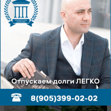
вчера в 20:25
1
Экономика
Волгоградстат назвал продукты,
которые подорожали и подешевели за
неделю
Статистика