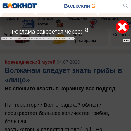
Волжский
Новости
Учиться
Медицина
Магазины
готов
5
Реклама закроется через:
Авто
Работа
Бары
Справоч
РЕКЛАМА • ИП РУСТАМОВ Р. А. ИНН 343516870293
- рестораны
Краеведческий музей
04.07.2020
Волжанам следует знать грибы в
«лицо»
Не спешите класть в корзинку все подряд.
На территории Волгоградской области
произрастает большое количество грибов,
большая
часть которых является съедобной. Но