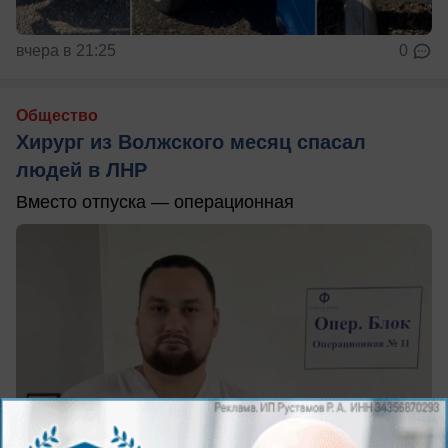
вчера в 21:25
0
Общество
Хирург из Волжского месяц спасал
людей в ЛНР
Вместо отпуска — операционная