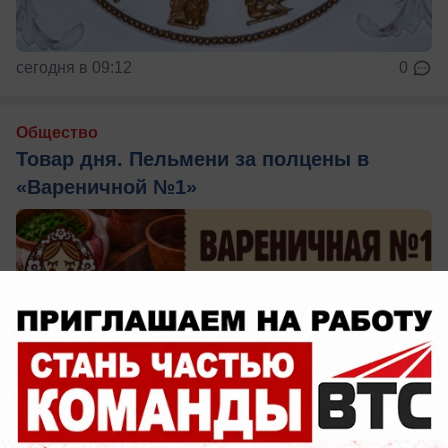
сегодня в 09:12
0
Общество
Товар дня. Пельмени за полцены в
«Вареничной №1»