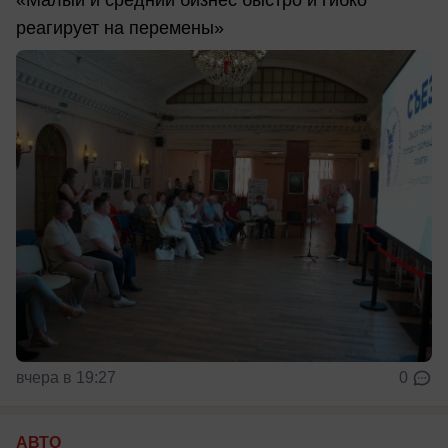
реагирует на перемены»
вчера в 19:27
0
АВТО