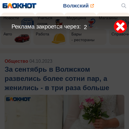
Волжский
Новости
Учиться
Медицина
Магазины
готов
Авто
Работа
Бары
Справоч
- рестораны
Общество
04.10.2023
За сентябрь в Волжском
развелись более сотни пар, а
женились - в три раза больше