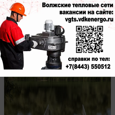
сегодня в 09:00
0
Общество
Синоптики обещают солнечный и
теплый четверг в Волжском
Август радует солнцем