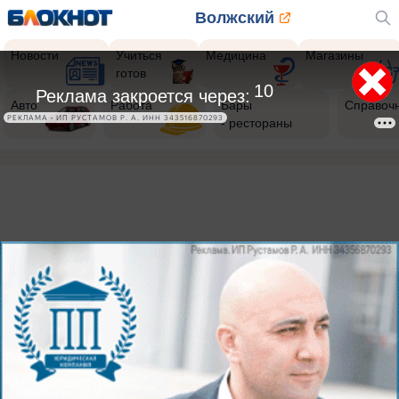
Волжский
Новости
Учиться
Медицина
Магазины
готов
10
Реклама закроется через:
Авто
Работа
Бары
Справоч
РЕКЛАМА • ИП РУСТАМОВ Р. А. ИНН 343516870293
- рестораны
404
Страница
не найдена